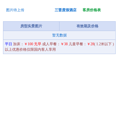
图片待上传
三晋度假酒店
客房价格表
房型实景图片
有效期及价格
暂无数据
平日
加床：
￥100 无早
成人早餐：
￥38
儿童早餐：
￥28
( 1.2米以下 )
以上优惠价格仅限国内客人享用