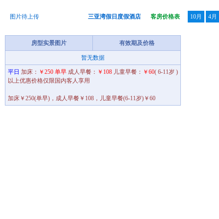
图片待上传
三亚湾假日度假酒店
客房价格表
10月
4月
房型实景图片
有效期及价格
暂无数据
平日
加床：
￥250 单早
成人早餐：
￥108
儿童早餐：
￥60
( 6-11岁 )
以上优惠价格仅限国内客人享用
加床￥250(单早)，成人早餐￥108，儿童早餐(6-11岁)￥60