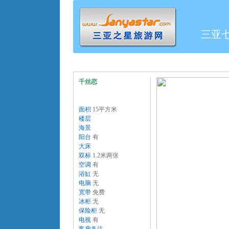
三亚
千丝恋
面积
15平方米
楼层
海景
阳台
有
大床
双标
1.2米两张
空调
有
浴缸
无
电脑
无
宽带
免费
冰柜
无
保险柜
无
电视
有