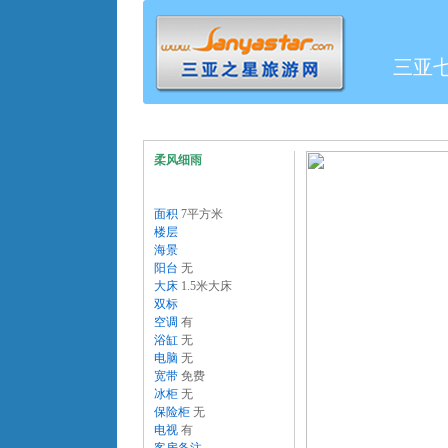
三亚
柔风细雨
面积
7平方米
楼层
海景
阳台
无
大床
1.5米大床
双标
空调
有
浴缸
无
电脑
无
宽带
免费
冰柜
无
保险柜
无
电视
有