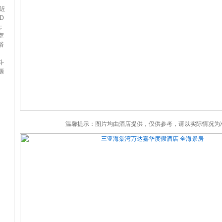
近
D
；
室
浴
斗
源
温馨提示：图片均由酒店提供，仅供参考，请以实际情况为