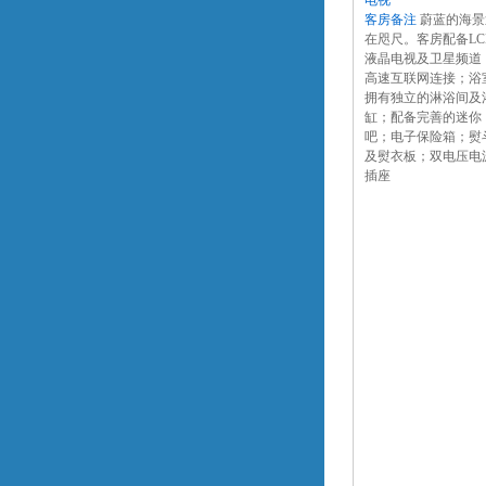
电视
客房备注
蔚蓝的海景
在咫尺。客房配备LC
液晶电视及卫星频道
高速互联网连接；浴
拥有独立的淋浴间及
缸；配备完善的迷你
吧；电子保险箱；熨
及熨衣板；双电压电
插座