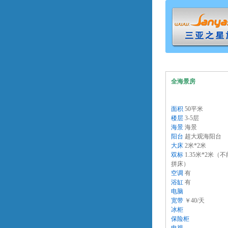
全海景房
面积
50平米
楼层
3-5层
海景
海景
阳台
超大观海阳台
大床
2米*2米
双标
1.35米*2米（不
拼床）
空调
有
浴缸
有
电脑
宽带
￥40/天
冰柜
保险柜