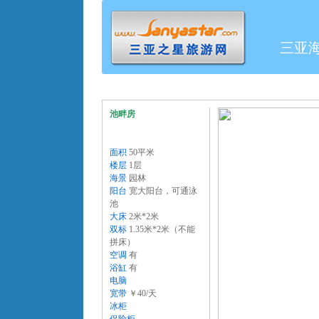
三亚
池畔房
面积
50平米
楼层
1层
海景
园林
阳台
宽大阳台，可通泳
池
大床
2米*2米
双标
1.35米*2米（不能
拼床）
空调
有
浴缸
有
电脑
宽带
￥40/天
冰柜