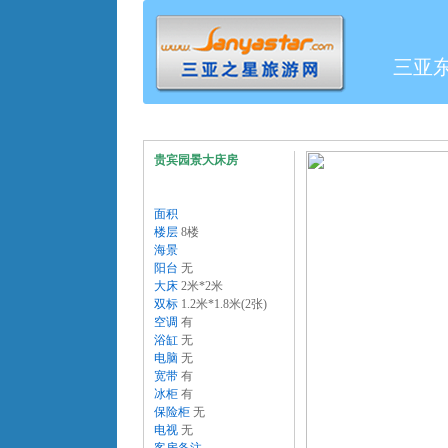
三亚
贵宾园景大床房
面积
楼层
8楼
海景
阳台
无
大床
2米*2米
双标
1.2米*1.8米(2张)
空调
有
浴缸
无
电脑
无
宽带
有
冰柜
有
保险柜
无
电视
无