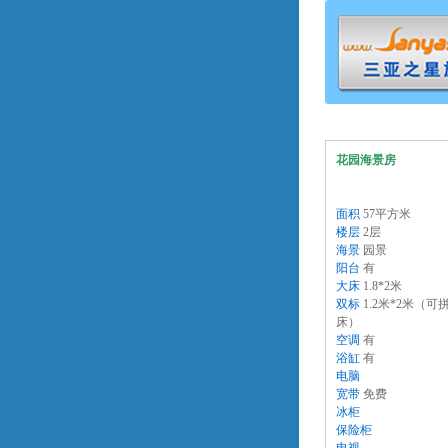
花园海景房
面积
57平方米
楼层
2层
海景
园景
阳台
有
大床
1.8*2米
双标
1.2米*2米（可
床）
空调
有
浴缸
有
电脑
宽带
免费
冰柜
保险柜