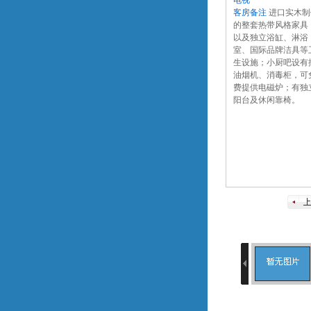
电视
客房备注
进口实木制
的整套热带风格家具
以及独立浴缸、淋浴
室、国际品牌洁具等
生设施；小厨吧设有
油烟机、消毒柜，可
费提供电磁炉；有独
阳台及休闲靠椅。