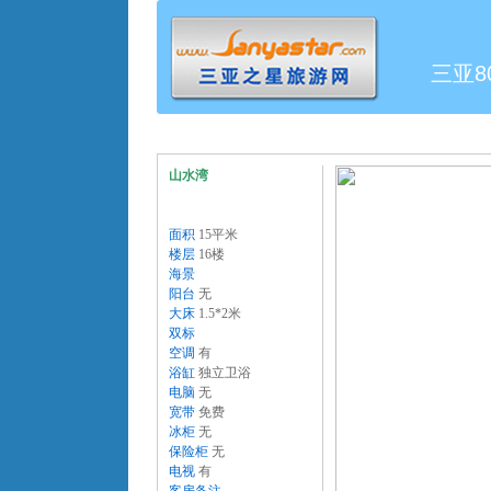
三亚8
山水湾
面积
15平米
楼层
16楼
海景
阳台
无
大床
1.5*2米
双标
空调
有
浴缸
独立卫浴
电脑
无
宽带
免费
冰柜
无
保险柜
无
电视
有