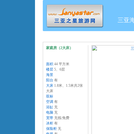
三亚
家庭房（2大床）
面积
44 平方米
楼层
5、6层
海景
阳台
有
大床
1.8米、1.5米共2张
大床
双标
空调
有
浴缸
无
电脑
无
宽带
无线/免费
冰柜
有
保险柜
无