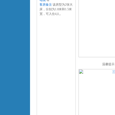
电视
有
客房备注
该房型为2张大
床，分别为1.8米和1.5米
宽，可入住4人。
温馨提示